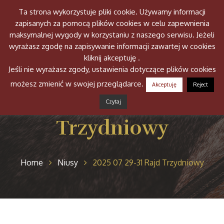
Ta strona wykorzystuje pliki cookie. Używamy informacji
Togg
zapisanych za pomocą plików cookies w celu zapewnienia
navig
maksymalnej wygody w korzystaniu z naszego serwisu. Jeżeli
wyrażasz zgodę na zapisywanie informacji zawartej w cookies
kliknij akceptuję .
Jeśli nie wyrażasz zgody, ustawienia dotyczące plików cookies
możesz zmienić w swojej przeglądarce.
Akceptuję
Reject
2025 07 29-31 Rajd
Czytaj
Trzydniowy
Home
Niusy
2025 07 29-31 Rajd Trzydniowy