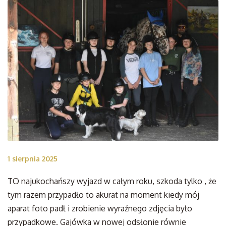
1 sierpnia 2025
TO najukochańszy wyjazd w całym roku, szkoda tylko , że
tym razem przypadło to akurat na moment kiedy mój
aparat foto padł i
zrobienie wyraźnego zdjęcia było
przypadkowe. Gajówka w nowej odsłonie równie