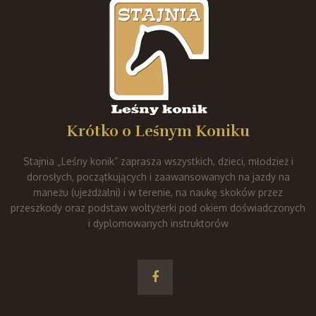
Krótko o Leśnym Koniku
Stajnia „Leśny konik” zaprasza wszystkich, dzieci, młodzież i
dorosłych, początkujących i zaawansowanych na jazdy na
maneżu (ujeżdżalni) i w terenie, na naukę skoków przez
przeszkody oraz podstaw woltyżerki pod okiem doświadczonych
i dyplomowanych instruktorów