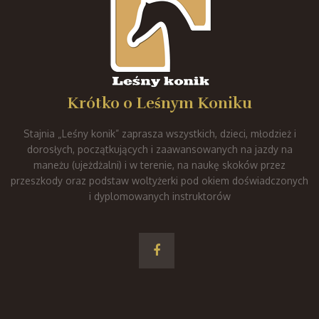
Krótko o Leśnym Koniku
Stajnia „Leśny konik” zaprasza wszystkich, dzieci, młodzież i
dorosłych, początkujących i zaawansowanych na jazdy na
maneżu (ujeżdżalni) i w terenie, na naukę skoków przez
przeszkody oraz podstaw woltyżerki pod okiem doświadczonych
i dyplomowanych instruktorów