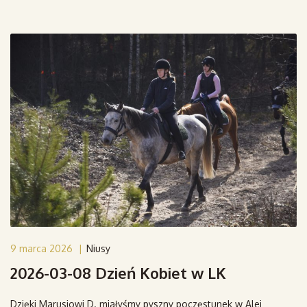
9 marca 2026
|
Niusy
2026-03-08 Dzień Kobiet w LK
Dzięki Marusiowi D. miałyśmy pyszny poczęstunek w Alei