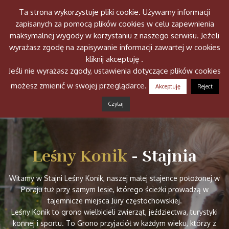
Ta strona wykorzystuje pliki cookie. Używamy informacji
Togg
zapisanych za pomocą plików cookies w celu zapewnienia
navig
maksymalnej wygody w korzystaniu z naszego serwisu. Jeżeli
wyrażasz zgodę na zapisywanie informacji zawartej w cookies
kliknij akceptuję .
Jeśli nie wyrażasz zgody, ustawienia dotyczące plików cookies
możesz zmienić w swojej przeglądarce.
Akceptuję
Reject
Czytaj
Leśny Konik
- Stajnia
Witamy w Stajni Leśny Konik, naszej małej stajence położonej w
Poraju tuż przy samym lesie, którego ścieżki prowadzą w
tajemnicze miejsca Jury częstochowskiej.
Leśny Konik to grono wielbicieli zwierząt, jeździectwa, turystyki
konnej i sportu. To Grono przyjaciół w każdym wieku, którzy z