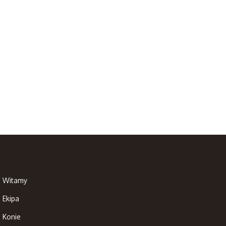
Witamy
Ekipa
Konie