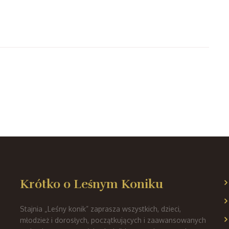
Krótko o Leśnym Koniku
Stajnia „Leśny konik” zaprasza wszystkich, dzieci,
młodzież i dorosłych, początkujących i zaawansowanych