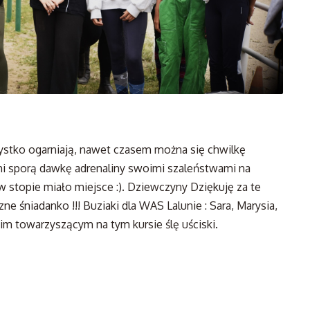
ystko ogarniają, nawet czasem można się chwilkę
 sporą dawkę adrenaliny swoimi szaleństwami na
 w stopie miało miejsce :). Dziewczyny Dziękuję za te
zne śniadanko !!! Buziaki dla WAS Lalunie : Sara, Marysia,
tkim towarzyszącym na tym kursie ślę uściski.