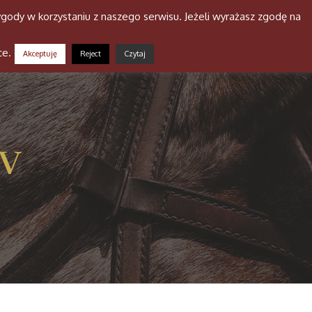
gody w korzystaniu z naszego serwisu. Jeżeli wyrażasz zgodę na
a stajni
Niusy
Galeria
Kontakt
ce.
Akceptuję
Reject
Czytaj
IV