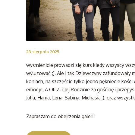
28 sierpnia 2025
wyśmienicie prowadzi się kurs kiedy wszyscy wsz
wyluzować ;). Ale i tak
Dziewczyny zafundowały mi
koniach, na szczęście tylko jedno pękniecie kości
emocje, A Oli Z. i Jej Rodzinie za gościnę i przepys
Julia, Hania, Lena, Sabina, Michasia :), oraz wszys
Zapraszam do obejrzenia galerii