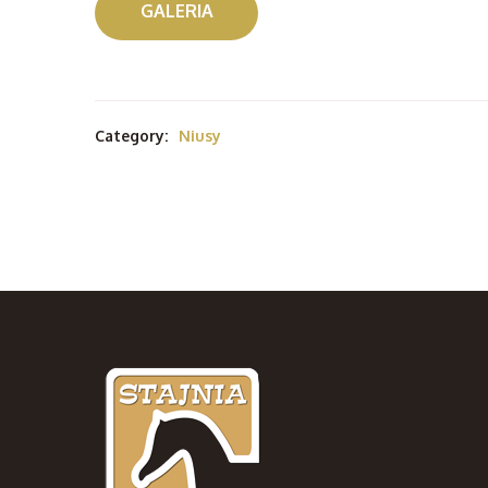
GALERIA
Category:
Niusy