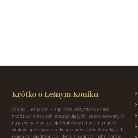
Krótko o Leśnym Koniku
Stajnia „Leśny konik” zaprasza wszystkich, dzieci,
młodzież i dorosłych, początkujących i zaawansowanych
na jazdy na maneżu (ujeżdżalni) i w terenie, na naukę
skoków przez przeszkody oraz podstaw woltyżerki pod
okiem doświadczonych i dyplomowanych instruktorów