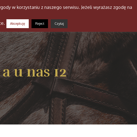
gody w korzystaniu z naszego serwisu. Jeżeli wyrażasz zgodę na
a stajni
Niusy
Galeria
Kontakt
ce.
Akceptuję
Reject
Czytaj
a u nas 12