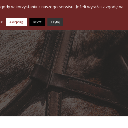
gody w korzystaniu z naszego serwisu. Jeżeli wyrażasz zgodę na
a stajni
Niusy
Galeria
Kontakt
ce.
Akceptuję
Reject
Czytaj