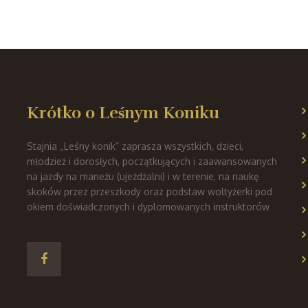
Krótko o Leśnym Koniku
Stajnia „Leśny konik” zaprasza wszystkich, dzieci,
młodzież i dorosłych, początkujących i zaawansowanych
na jazdy na maneżu (ujeżdżalni) i w terenie, na naukę
skoków przez przeszkody oraz podstaw woltyżerki pod
okiem doświadczonych i dyplomowanych instruktorów