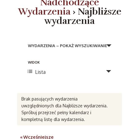
Nadchodzące
Wydarzenia
› Najbliższe
wydarzenia
W
y
WYDARZENIA – POKAŻ WYSZUKIWANIE
d
W
WIDOK
a
Lista
y
r
d
z
a
e
Brak pasujących wydarzenia
r
uwzględnionych dla Najbliższe wydarzenia.
n
z
Spróbuj przejrzeć pełny kalendarz i
e
i
kompletną listę dla wydarzenia.
n
a
«
Wcześniejsze