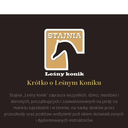
Krótko o Leśnym Koniku
Stajnia „Leśny konik” zaprasza wszystkich, dzieci, młodzież i
dorosłych, początkujących i zaawansowanych na jazdy na
maneżu (ujeżdżalni) i w terenie, na naukę skoków przez
przeszkody oraz podstaw woltyżerki pod okiem doświadczonych
i dyplomowanych instruktorów