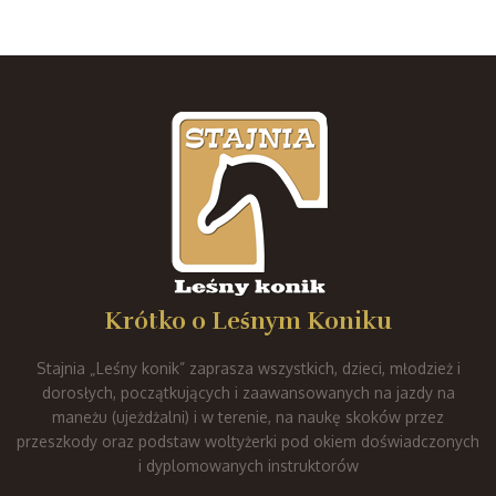
Krótko o Leśnym Koniku
Stajnia „Leśny konik” zaprasza wszystkich, dzieci, młodzież i
dorosłych, początkujących i zaawansowanych na jazdy na
maneżu (ujeżdżalni) i w terenie, na naukę skoków przez
przeszkody oraz podstaw woltyżerki pod okiem doświadczonych
i dyplomowanych instruktorów