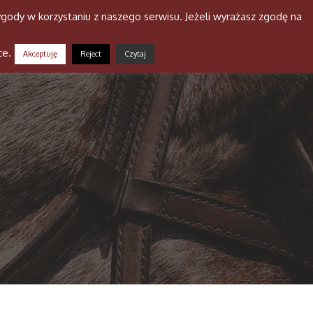
gody w korzystaniu z naszego serwisu. Jeżeli wyrażasz zgodę na
a stajni
Niusy
Galeria
Kontakt
ce.
Akceptuję
Reject
Czytaj