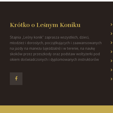
Krótko o Leśnym Koniku
Stajnia „Leśny konik” zaprasza wszystkich, dzieci,
młodzież i dorosłych, początkujących i zaawansowanych
na jazdy na maneżu (ujeżdżalni) i w terenie, na naukę
skoków przez przeszkody oraz podstaw woltyżerki pod
okiem doświadczonych i dyplomowanych instruktorów