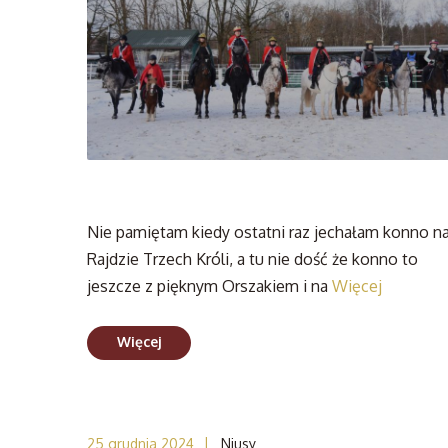
Nie pamiętam kiedy ostatni raz jechałam konno n
Rajdzie Trzech Króli, a tu nie dość że konno to
jeszcze z pięknym Orszakiem i na
Więcej
Więcej
|
25 grudnia 2024
Niusy