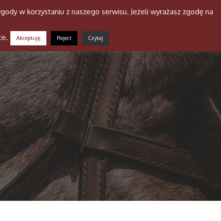
gody w korzystaniu z naszego serwisu. Jeżeli wyrażasz zgodę na
a stajni
Niusy
Galeria
Kontakt
ce.
Akceptuję
Reject
Czytaj